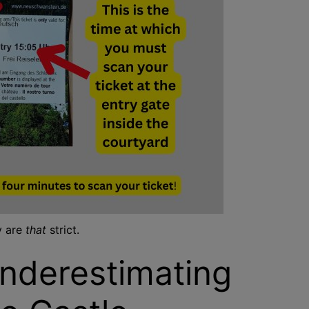
y are
that
strict.
nderestimating