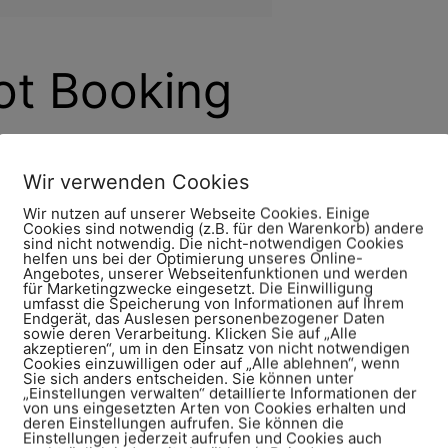
ot Booking
vance
Wir verwenden Cookies
s biggest tourist attractions. To
Wir nutzen auf unserer Webseite Cookies. Einige
ed ticket for a guided tour.
Cookies sind notwendig (z.B. für den Warenkorb) andere
sind nicht notwendig. Die nicht-notwendigen Cookies
helfen uns bei der Optimierung unseres Online-
in castle tickets
here!
Angebotes, unserer Webseitenfunktionen und werden
für Marketingzwecke eingesetzt. Die Einwilligung
en weeks ahead, especially in peak
umfasst die Speicherung von Informationen auf Ihrem
Endgerät, das Auslesen personenbezogener Daten
ual traveler, you
cannot just show up
sowie deren Verarbeitung. Klicken Sie auf „Alle
akzeptieren“, um in den Einsatz von nicht notwendigen
Cookies einzuwilligen oder auf „Alle ablehnen“, wenn
Sie sich anders entscheiden. Sie können unter
„Einstellungen verwalten“ detaillierte Informationen der
kets online
(
from the official
von uns eingesetzten Arten von Cookies erhalten und
deren Einstellungen aufrufen. Sie können die
Einstellungen jederzeit aufrufen und Cookies auch