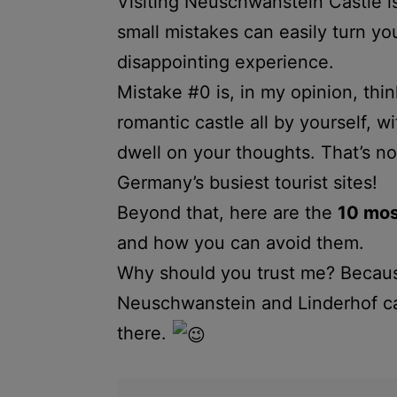
Visiting Neuschwanstein Castle is
small mistakes can easily turn your
disappointing experience.
Mistake #0 is, in my opinion, thin
romantic castle all by yourself, w
dwell on your thoughts. That’s no
Germany’s busiest tourist sites!
Beyond that, here are the
10 mo
and how you can avoid them.
Why should you trust me? Because 
Neuschwanstein and Linderhof ca
there.