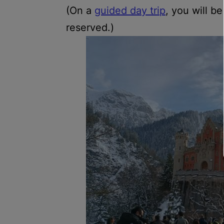
(On a
guided day trip
, you will b
reserved.)