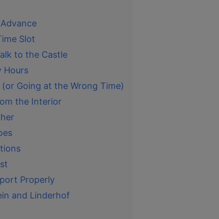
n Advance
Time Slot
lk to the Castle
y Hours
 (or Going at the Wrong Time)
om the Interior
ther
oes
tions
st
port Properly
ein and Linderhof