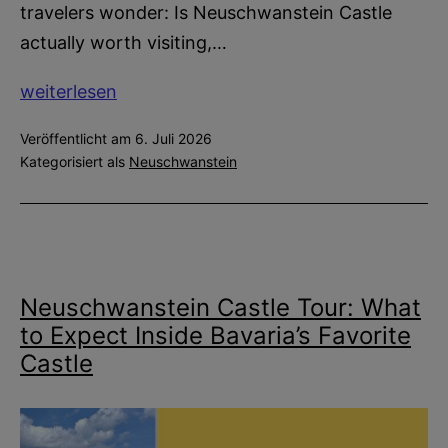
travelers wonder: Is Neuschwanstein Castle
actually worth visiting,…
Is
weiterlesen
Neuschwanstein
Veröffentlicht am
6. Juli 2026
Castle
Kategorisiert als
Neuschwanstein
Worth
It?
Honest
Review
Neuschwanstein Castle Tour: What
to Expect Inside Bavaria’s Favorite
Castle