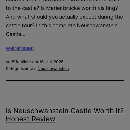
to the castle? Is Marienbrücke worth visiting?
And what should you actually expect during the
castle tour? In this complete Neuschwanstein
Castle…
Neuschwanstein
weiterlesen
Castle
Veröffentlicht am
16. Juli 2026
FAQs
Kategorisiert als
Neuschwanstein
for
First-
Time
Visitors
Is Neuschwanstein Castle Worth It?
Honest Review