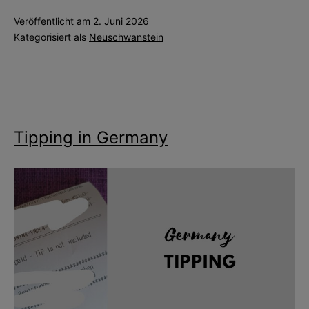
Castle
Veröffentlicht am
2. Juni 2026
Travel
Kategorisiert als
Neuschwanstein
Guide:
Everything
You
Need
to
Tipping in Germany
Know
Before
Visiting