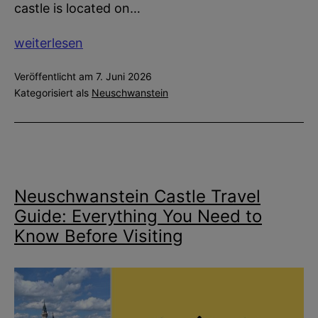
castle is located on…
Best
weiterlesen
Photo
Veröffentlicht am
7. Juni 2026
Spots
Kategorisiert als
Neuschwanstein
for
Neuschwanstein
Castle
Neuschwanstein Castle Travel
Guide: Everything You Need to
Know Before Visiting