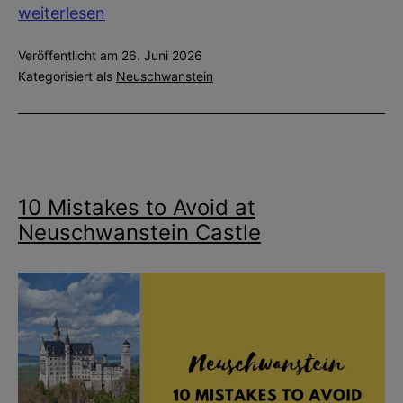
Neuschwanstein
weiterlesen
Castle
Veröffentlicht am
26. Juni 2026
Tour:
Kategorisiert als
Neuschwanstein
What
to
Expect
Inside
Bavaria’s
10 Mistakes to Avoid at
Favorite
Neuschwanstein Castle
Castle