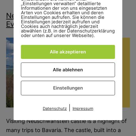
Munich:
„Einstellungen verwalten“ detaillierte
Informationen der von uns eingesetzten
What
Arten von Cookies erhalten und deren
Neuschwanstein Castle Tickets:
Einstellungen aufrufen. Sie können die
to
Einstellungen jederzeit aufrufen und
Everything You Need to Know
Expect
Cookies auch nachträglich jederzeit
abwählen (z.B. in der Datenschutzerklärung
oder unten auf unserer Webseite).
Alle akzeptieren
Alle ablehnen
Einstellungen
|
Datenschutz
Impressum
Visiting Neuschwanstein castle is a highlight of
many trips to Bavaria. The castle, built into a