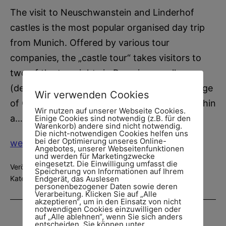
The visit to Neuschwanstein and Linderhof
castles is the most popular organised day trip
from Munich. Offered by various tour
companies, the „castle tour“ takes visitors to
two of the top sights in Bavaria as well as
(depending on the tour you book) to the village
Wir verwenden Cookies
of Oberammergau. All of these places are within
Wir nutzen auf unserer Webseite Cookies.
a…
Einige Cookies sind notwendig (z.B. für den
Warenkorb) andere sind nicht notwendig.
Die nicht-notwendigen Cookies helfen uns
bei der Optimierung unseres Online-
Neuschwanstein
weiterlesen
Angebotes, unserer Webseitenfunktionen
und werden für Marketingzwecke
&
eingesetzt. Die Einwilligung umfasst die
Veröffentlicht am
18. Juni 2026
Linderhof
Speicherung von Informationen auf Ihrem
Endgerät, das Auslesen
Kategorisiert als
Neuschwanstein
Day
personenbezogener Daten sowie deren
Verarbeitung. Klicken Sie auf „Alle
Trip
akzeptieren“, um in den Einsatz von nicht
notwendigen Cookies einzuwilligen oder
from
auf „Alle ablehnen“, wenn Sie sich anders
entscheiden. Sie können unter