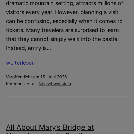
dramatic mountain setting, attracts millions of
visitors every year. However, planning a visit
can be confusing, especially when it comes to
tickets. Many travelers are surprised to learn
that they cannot simply walk into the castle.
Instead, entry is…
Neuschwanstein
weiterlesen
Castle
Veröffentlicht am
15. Juni 2026
Tickets:
Kategorisiert als
Neuschwanstein
Everything
You
Need
to
Know
All About Mary’s Bridge at