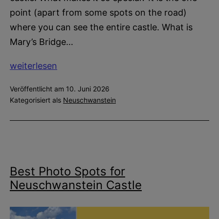
point (apart from some spots on the road)
where you can see the entire castle. What is
Mary’s Bridge…
All
weiterlesen
About
Veröffentlicht am
10. Juni 2026
Mary’s
Kategorisiert als
Neuschwanstein
Bridge
at
Neuschwanstein
Castle
Best Photo Spots for
Neuschwanstein Castle