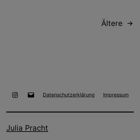
Seitennummerierung
Ältere
der
Beiträge
Instagram
E-
Datenschutzerklärung
Impressum
Mail
Julia Pracht