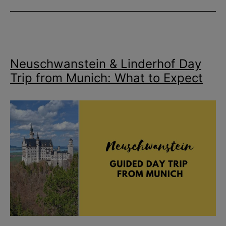
at
Neuschwanstein
Castle
Neuschwanstein & Linderhof Day
Trip from Munich: What to Expect