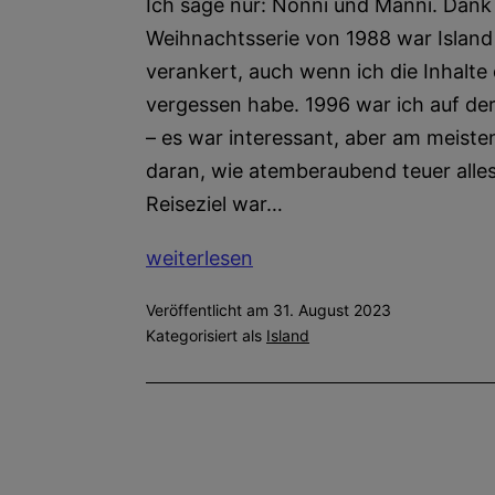
Ich sage nur: Nonni und Manni. Dank
Weihnachtsserie von 1988 war Island
verankert, auch wenn ich die Inhalte
vergessen habe. 1996 war ich auf der
– es war interessant, aber am meiste
daran, wie atemberaubend teuer alle
Reiseziel war…
Island
weiterlesen
I:
Veröffentlicht am
31. August 2023
Der
Kategorisiert als
Island
Westen
und
Norden