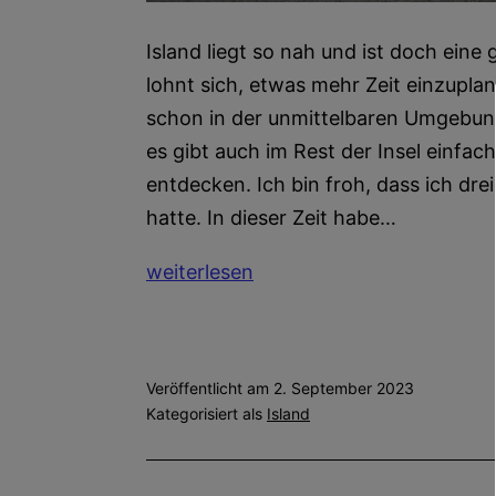
Island liegt so nah und ist doch eine
lohnt sich, etwas mehr Zeit einzupla
schon in der unmittelbaren Umgebung
es gibt auch im Rest der Insel einfach
entdecken. Ich bin froh, dass ich dr
hatte. In dieser Zeit habe…
Wie
weiterlesen
organisiere
ich
einen
Veröffentlicht am
2. September 2023
Road
Kategorisiert als
Island
Trip
in
Island?