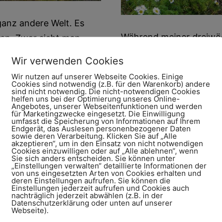
 ganz andere Welt. Es
Während meiner dreiwöch
nen. Zwar sieht man
gesamte Ringstraße im 
 Reykjavíks viel, aber
Wir verwenden Cookies
Westen, die Halbinsel S
 unglaublich viel zu
Wir nutzen auf unserer Webseite Cookies. Einige
hatte, standen der Süde
ei Wochen zur Verfügung
Cookies sind notwendig (z.B. für den Warenkorb) andere
sind nicht notwendig. Die nicht-notwendigen Cookies
Abschluss die Inselhau
helfen uns bei der Optimierung unseres Online-
Angebotes, unserer Webseitenfunktionen und werden
Hier findest Du zudem I
für Marketingzwecke eingesetzt. Die Einwilligung
umfasst die Speicherung von Informationen auf Ihrem
Reise. Der Südosten De
Endgerät, das Auslesen personenbezogener Daten
sowie deren Verarbeitung. Klicken Sie auf „Alle
akzeptieren“, um in den Einsatz von nicht notwendigen
Island
weiterlesen
Cookies einzuwilligen oder auf „Alle ablehnen“, wenn
Sie sich anders entscheiden. Sie können unter
II:
„Einstellungen verwalten“ detaillierte Informationen der
von uns eingesetzten Arten von Cookies erhalten und
Veröffentlicht am
2. Septembe
Der
deren Einstellungen aufrufen. Sie können die
Kategorisiert als
Island
Einstellungen jederzeit aufrufen und Cookies auch
Süden,
nachträglich jederzeit abwählen (z.B. in der
Datenschutzerklärung oder unten auf unserer
Golden
Webseite).
Circle