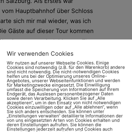
h Salzburg. Als Erstes war
r vom Hauptbahnhof über Schloss
barte sich mir mal wieder, was ich
ie Gäste auf dieser Tour kommen
Kerninteressen sind: Mozart,
The
les in unterschiedlichen
Wir verwenden Cookies
Wir nutzen auf unserer Webseite Cookies. Einige
Cookies sind notwendig (z.B. für den Warenkorb) andere
sind nicht notwendig. Die nicht-notwendigen Cookies
helfen uns bei der Optimierung unseres Online-
Angebotes, unserer Webseitenfunktionen und werden
für Marketingzwecke eingesetzt. Die Einwilligung
umfasst die Speicherung von Informationen auf Ihrem
Endgerät, das Auslesen personenbezogener Daten
sowie deren Verarbeitung. Klicken Sie auf „Alle
akzeptieren“, um in den Einsatz von nicht notwendigen
Cookies einzuwilligen oder auf „Alle ablehnen“, wenn
Sie sich anders entscheiden. Sie können unter
„Einstellungen verwalten“ detaillierte Informationen der
von uns eingesetzten Arten von Cookies erhalten und
deren Einstellungen aufrufen. Sie können die
Einstellungen jederzeit aufrufen und Cookies auch