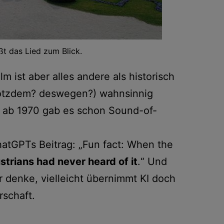
ßt das Lied zum Blick.
lm ist aber alles andere als historisch
trotzdem? deswegen?) wahnsinnig
s, ab 1970 gab es schon Sound-of-
ChatGPTs Beitrag: „Fun fact: When the
trians had never heard of it
.“ Und
r denke, vielleicht übernimmt KI doch
rschaft.