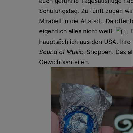
auch geführte Tagesausflüge nac
Schulungstag. Zu fünft zogen wi
Mirabell in die Altstadt. Da offen
eigentlich alles nicht weiß.
D
hauptsächlich aus den USA. Ihre 
Sound of Music
, Shoppen. Das al
Gewichtsanteilen.