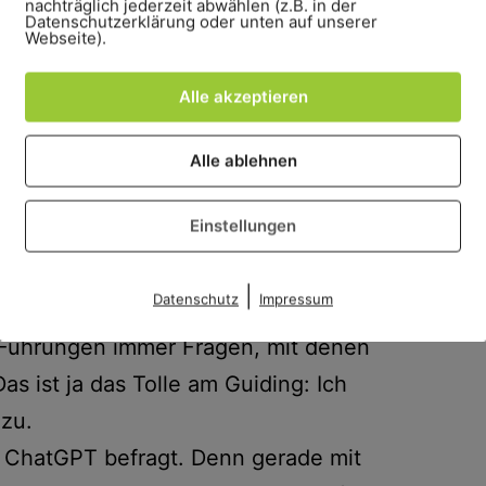
nachträglich jederzeit abwählen (z.B. in der
Datenschutzerklärung oder unten auf unserer
Webseite).
Alle akzeptieren
Alle ablehnen
n natürlich nicht fehlen.
Einstellungen
t, sondern nur ein Infodokument zu
|
Datenschutz
Impressum
 wollte ich noch etwas ausbauen.
 Führungen immer Fragen, mit denen
as ist ja das Tolle am Guiding: Ich
azu.
 ChatGPT befragt. Denn gerade mit