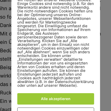
Einige Cookies sind notwendig (z.B. für den
Warenkorb) andere sind nicht notwendig.
ihn als gar nicht so selbstverständlich. Und
Die nicht-notwendigen Cookies helfen uns
bei der Optimierung unseres Online-
so fokussiert sich Anita Obrist auf die
Angebotes, unserer Webseitenfunktionen
und werden für Marketingzwecke
Dankbarkeit als ihr zentrales Learning.
eingesetzt. Die Einwilligung umfasst die
Speicherung von Informationen auf Ihrem
Mit der veränderten Perspektive geht auch
Endgerät, das Auslesen
personenbezogener Daten sowie deren
Verarbeitung. Klicken Sie auf „Alle
ein Überdenken der eigenen
akzeptieren“, um in den Einsatz von nicht
notwendigen Cookies einzuwilligen oder
Bedürfnisstruktur einher. Fast automatisch
auf „Alle ablehnen“, wenn Sie sich anders
entscheiden. Sie können unter
stellt sich bei einer Rucksackreise zum
„Einstellungen verwalten“ detaillierte
Informationen der von uns eingesetzten
Beispiel die Frage, was man eigentlich
Arten von Cookies erhalten und deren
Einstellungen aufrufen. Sie können die
Einstellungen jederzeit aufrufen und
wirklich so braucht von dem ganzen Zeug,
Cookies auch nachträglich jederzeit
abwählen (z.B. in der Datenschutzerklärung
das sich in der Wohnung (oder eben im
oder unten auf unserer Webseite).
Rucksack) angesammelt hat.
Alle akzeptieren
Ein weiteres Learning, das sich vielen
(auch ich bin schuldig im Sinne der