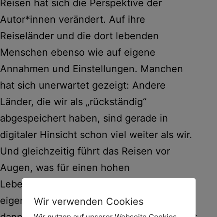
Reisen hat sich die Perspektive der
Autor*innen verändert. Auf ihre
Reiseländer und die dort lebenden
Menschen ebenso wie auf eigene
Annahmen und Einstellungen. Manchen
hat sich unerwartet gezeigt: Andere
Länder, die wir als „rückständig“
abgespeichert haben, sind gerade in
digitaler Hinsicht schon viel weiter als wir.
Und gleichzeitig führt das Reisen vor
Augen, was für einen hohen
Lebensstandard wir in Zentraleuropa
eigentlich genießen. Diesen sieht man
Wir verwenden Cookies
dann auch mit anderen Augen und erkennt
Wir nutzen auf unserer Webseite Cookies.