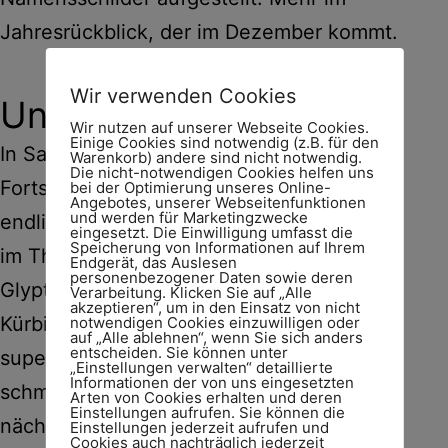
Jahresrückblick, der im Dezember kommt.
Wir verwenden Cookies
Und sonst?
Wir nutzen auf unserer Webseite Cookies.
Einige Cookies sind notwendig (z.B. für den
In Sachen
Bucketlist
konnte ich
Warenkorb) andere sind nicht notwendig.
Die nicht-notwendigen Cookies helfen uns
Fortschritte verzeichnen. Kulturell war ich
bei der Optimierung unseres Online-
Angebotes, unserer Webseitenfunktionen
und werden für Marketingzwecke
endlich mal wieder unterwegs: gleich 2x
eingesetzt. Die Einwilligung umfasst die
Speicherung von Informationen auf Ihrem
im Theater sowie endlich in der
Endgerät, das Auslesen
personenbezogener Daten sowie deren
Glyptothek. Ich habe zwei neue
Verarbeitung. Klicken Sie auf „Alle
akzeptieren“, um in den Einsatz von nicht
Kürbisrezepte ausprobiert: Eines war
notwendigen Cookies einzuwilligen oder
auf „Alle ablehnen“, wenn Sie sich anders
entscheiden. Sie können unter
super. Das andere sah besser aus, als es
„Einstellungen verwalten“ detaillierte
Informationen der von uns eingesetzten
schmeckte, aber ich konnte es am
Arten von Cookies erhalten und deren
Einstellungen aufrufen. Sie können die
nächsten Tag noch in eine Nudelsauce
Einstellungen jederzeit aufrufen und
Cookies auch nachträglich jederzeit