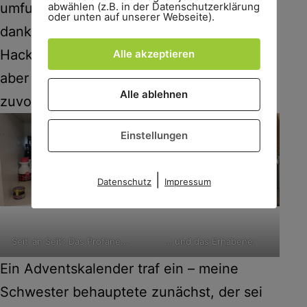
abwählen (z.B. in der Datenschutzerklärung
umfunktionieren. Mein Küchenschrank ist
oder unten auf unserer Webseite).
dank eines auf Instagram gesehenen
Hacks zwar noch nicht ganz aufgeräumt,
Alle akzeptieren
aber doch schon in besserem Zustand als
Alle ablehnen
zuvor.
Einstellungen
|
Datenschutz
Impressum
Seit‘ an Seit‘: Das Profane…
… und das Erhabene.
Ein Adventskalender traf ein – meine
Schwester behauptete zunächst, der sei