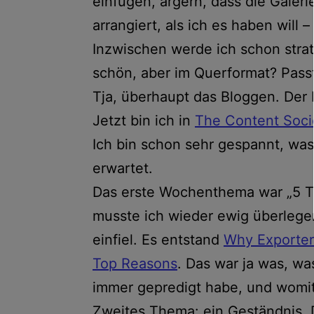
einfügen, ärgern, dass die Galeri
arrangiert, als ich es haben will 
Inzwischen werde ich schon strat
schön, aber im Querformat? Passt 
Tja, überhaupt das Bloggen. Der 
Jetzt bin ich in
The Content Soci
Ich bin schon sehr gespannt, w
erwartet.
Das erste Wochenthema war „5 Ti
musste ich wieder ewig überlege
einfiel. Es entstand
Why Exporter
Top Reasons
. Das war ja was, wa
immer gepredigt habe, und womit 
Zweites Thema: ein Geständnis. 