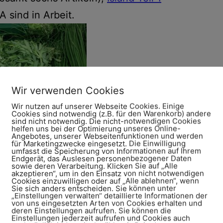
A sind in Arbeit.
Wir verwenden Cookies
Wir nutzen auf unserer Webseite Cookies. Einige
Cookies sind notwendig (z.B. für den Warenkorb) andere
sind nicht notwendig. Die nicht-notwendigen Cookies
helfen uns bei der Optimierung unseres Online-
permarkt = Georgien-
Angebotes, unserer Webseitenfunktionen und werden
für Marketingzwecke eingesetzt. Die Einwilligung
ashback.
umfasst die Speicherung von Informationen auf Ihrem
Endgerät, das Auslesen personenbezogener Daten
sowie deren Verarbeitung. Klicken Sie auf „Alle
immer schnell geschrieben. Aber dann
akzeptieren“, um in den Einsatz von nicht notwendigen
Cookies einzuwilligen oder auf „Alle ablehnen“, wenn
Sie sich anders entscheiden. Sie können unter
 nun leider wirklich der größte
„Einstellungen verwalten“ detaillierte Informationen der
von uns eingesetzten Arten von Cookies erhalten und
, auf die richtige Größe bringen,
deren Einstellungen aufrufen. Sie können die
Einstellungen jederzeit aufrufen und Cookies auch