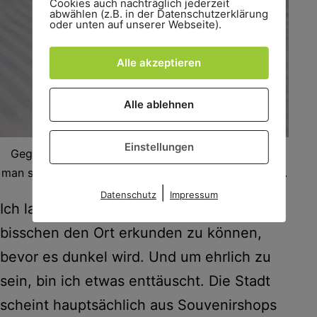
Cookies auch nachträglich jederzeit
abwählen (z.B. in der Datenschutzerklärung
oder unten auf unserer Webseite).
Alle akzeptieren
Alle ablehnen
Einstellungen
Gegenüber vom Hotel gab es einen Laden, in dem
man sich seine Toblerone sogar personalisieren kann.
|
Datenschutz
Impressum
Ich lasse mein Gepäck fallen, um noch ein
bisschen den Ort erkunden zu können,
bevor es dunkel wird. Und um ehrlich zu
sein, bin ich etwas enttäuscht. Die Stadt
scheint hauptsächlich aus Souvenirshops