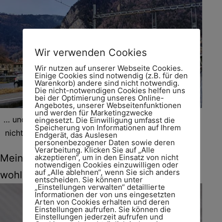
Wir verwenden Cookies
Wir nutzen auf unserer Webseite Cookies.
Einige Cookies sind notwendig (z.B. für den
Warenkorb) andere sind nicht notwendig.
Die nicht-notwendigen Cookies helfen uns
bei der Optimierung unseres Online-
Angebotes, unserer Webseitenfunktionen
und werden für Marketingzwecke
… und dass es Interlaken West gibt, wusste ich auch
eingesetzt. Die Einwilligung umfasst die
Speicherung von Informationen auf Ihrem
nicht. Die ICEs fahren ja immer nach Interlaken Ost.
Endgerät, das Auslesen
personenbezogener Daten sowie deren
Verarbeitung. Klicken Sie auf „Alle
Mein Hotel begrüßt mich mit … na was
akzeptieren“, um in den Einsatz von nicht
notwendigen Cookies einzuwilligen oder
auf „Alle ablehnen“, wenn Sie sich anders
wohl?
entscheiden. Sie können unter
„Einstellungen verwalten“ detaillierte
Informationen der von uns eingesetzten
Arten von Cookies erhalten und deren
Einstellungen aufrufen. Sie können die
Einstellungen jederzeit aufrufen und