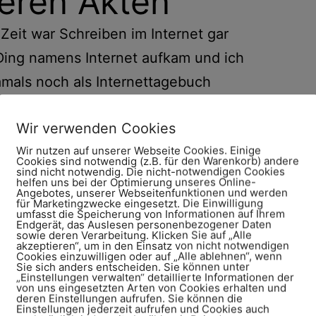
eren Akten
Zeit war Schreiben im Internet gar
 Ding namens Internet aufkam und ich
amals noch als Internettagebuch
Kopf. Ein Tagebuch ist für mich etwas
Wir verwenden Cookies
der Welt teilt. Zudem erschien es mir
Wir nutzen auf unserer Webseite Cookies. Einige
rhaupt, warum und womit sollte ich
Cookies sind notwendig (z.B. für den Warenkorb) andere
sind nicht notwendig. Die nicht-notwendigen Cookies
helfen uns bei der Optimierung unseres Online-
Angebotes, unserer Webseitenfunktionen und werden
efragt wurde, warum ich eigentlich
für Marketingzwecke eingesetzt. Die Einwilligung
umfasst die Speicherung von Informationen auf Ihrem
dran, kein professionelles
Endgerät, das Auslesen personenbezogener Daten
sowie deren Verarbeitung. Klicken Sie auf „Alle
akzeptieren“, um in den Einsatz von nicht notwendigen
essiert hätte es mich inzwischen ja
Cookies einzuwilligen oder auf „Alle ablehnen“, wenn
Sie sich anders entscheiden. Sie können unter
aching zur beruflichen
„Einstellungen verwalten“ detaillierte Informationen der
von uns eingesetzten Arten von Cookies erhalten und
ine Schwester, ich sollte das mit dem
deren Einstellungen aufrufen. Sie können die
Einstellungen jederzeit aufrufen und Cookies auch