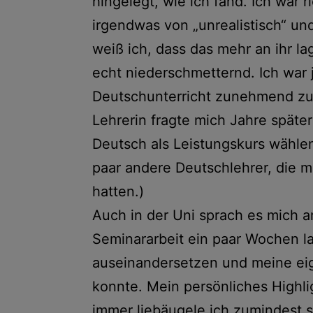
hingelegt, wie ich fand. Ich war ri
irgendwas von „unrealistisch“ und
weiß ich, dass das mehr an ihr la
echt niederschmetternd. Ich war je
Deutschunterricht zunehmend zu
Lehrerin fragte mich Jahre später
Deutsch als Leistungskurs wählen
paar andere Deutschlehrer, die 
hatten.)
Auch in der Uni sprach es mich a
Seminararbeit ein paar Wochen l
auseinandersetzen und meine e
konnte. Mein persönliches Highli
immer liebäugele ich zumindest 