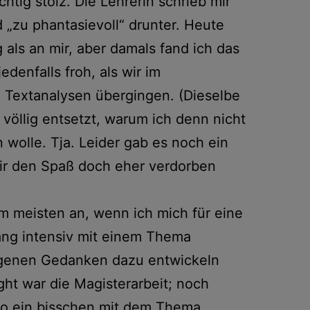
chtig stolz. Die Lehrerin schrieb mir
 „zu phantasievoll“ drunter. Heute
g als an mir, aber damals fand ich das
denfalls froh, als wir im
 Textanalysen übergingen. (Dieselbe
 völlig entsetzt, warum ich denn nicht
 wolle. Tja. Leider gab es noch ein
mir den Spaß doch eher verdorben
m meisten an, wenn ich mich für eine
ang intensiv mit einem Thema
igenen Gedanken dazu entwickeln
ght war die Magisterarbeit; noch
so ein bisschen mit dem Thema