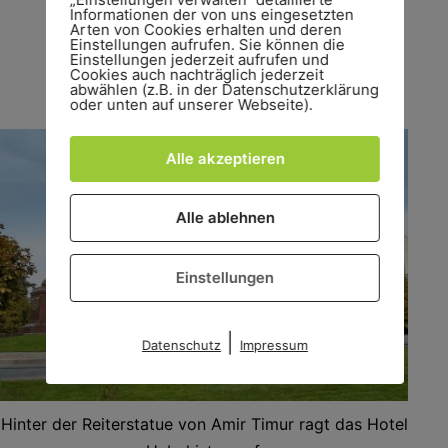
Informationen der von uns eingesetzten
Arten von Cookies erhalten und deren
Einstellungen aufrufen. Sie können die
Einstellungen jederzeit aufrufen und
Monumentale Statuen sind auch
Cookies auch nachträglich jederzeit
abwählen (z.B. in der Datenschutzerklärung
reichlich vorhanden.
oder unten auf unserer Webseite).
Alle akzeptieren
Alle ablehnen
Einstellungen
|
Datenschutz
Impressum
Hinter der Reiterstatue von Amir Timur ragt das Hotel