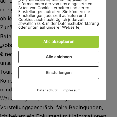
auf LinkedIn an. Sie suchten Guides für
Informationen der von uns eingesetzten
Arten von Cookies erhalten und deren
ihre geplanten Fresstouren in München,
Einstellungen aufrufen. Sie können die
Einstellungen jederzeit aufrufen und
ob ich Interesse hätte?
Cookies auch nachträglich jederzeit
abwählen (z.B. in der Datenschutzerklärung
Zunächst vermutete ich einen
oder unten auf unserer Webseite).
Betrugsversuch. Dann einen Haken à la
Alle akzeptieren
„sobald du unser Guide-Training für 4.800
€ netto absolviert hast, kommst du auf
Alle ablehnen
unsere Liste und kriegst
ganz bald
eine
Tour, versprochen“. Dann eine irrsinnige
Einstellungen
Konkurrenzsituation, wo sich um jede Tour
mindestens fünf Guides prügeln.
|
Datenschutz
Impressum
War alles ganz anders. Angenehmes
Vorstellungsgespräch, faire Bedingungen,
ich bekam ein Dokument mit Informationen