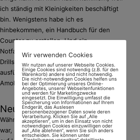
ich ständig mit Kleinigkeiten beschäftigt
bin. Wenigstens habe ich es
hinbekommen, ein Handbuch für den
Counter zu erstellen. Und ein
Notfallhandbuch – dank des jährlichen
Wir verwenden Cookies
Drills im Konsulat verfügt dieses über ein
Wir nutzen auf unserer Webseite Cookies.
Einige Cookies sind notwendig (z.B. für den
ausführliches Kapitel zum Thema
Warenkorb) andere sind nicht notwendig.
Die nicht-notwendigen Cookies helfen uns
Amoklauf.
bei der Optimierung unseres Online-
Angebotes, unserer Webseitenfunktionen
und werden für Marketingzwecke
eingesetzt. Die Einwilligung umfasst die
Speicherung von Informationen auf Ihrem
Neuer Job 3 – Let’s eat
Endgerät, das Auslesen
personenbezogener Daten sowie deren
Verarbeitung. Klicken Sie auf „Alle
Während ich gerade in Spanien unterwegs
akzeptieren“, um in den Einsatz von nicht
notwendigen Cookies einzuwilligen oder
war, sprach mich eine italienische Firma
auf „Alle ablehnen“, wenn Sie sich anders
entscheiden. Sie können unter
„Einstellungen verwalten“ detaillierte