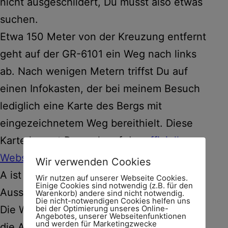
nicht ausgeschildert, Du musst also etwas
suchen.
Etwa 150 Meter von der Kreuzung entfernt
geht auf der GR-6101 ein Weg nach links
ab. Nach wenigen Metern triffst Du auf
einen Infokasten, der bei meinem Besuch
lediglich eine Karte des Bergs mit
eingezeichnetem Weg bereithielt. Diese
Karte kannst Du auch auf der
offiziellen
Website von Alicún de Las Torres
abrufen.
Wir verwenden Cookies
A ist der Startpunkt, C bis G sind
Wir nutzen auf unserer Webseite Cookies.
Einige Cookies sind notwendig (z.B. für den
Aussichtspunkte.
Warenkorb) andere sind nicht notwendig.
Die nicht-notwendigen Cookies helfen uns
bei der Optimierung unseres Online-
Die Wege sind breit, es ist nicht zu steil,
Angebotes, unserer Webseitenfunktionen
und werden für Marketingzwecke
die Aussichten sind schön. Von Punkt F