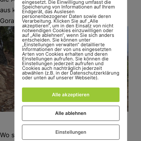
eingesetzt. Die Einwilligung umfasst die
Speicherung von Informationen auf Ihrem
aus kannst Du sogar die Discordancia de
Endgerät, das Auslesen
personenbezogener Daten sowie deren
Gorafe sehen.
Verarbeitung. Klicken Sie auf „Alle
akzeptieren“, um in den Einsatz von nicht
notwendigen Cookies einzuwilligen oder
auf „Alle ablehnen“, wenn Sie sich anders
entscheiden. Sie können unter
„Einstellungen verwalten“ detaillierte
Informationen der von uns eingesetzten
Arten von Cookies erhalten und deren
Einstellungen aufrufen. Sie können die
Einstellungen jederzeit aufrufen und
Cookies auch nachträglich jederzeit
abwählen (z.B. in der Datenschutzerklärung
oder unten auf unserer Webseite).
Alle akzeptieren
Alle ablehnen
Unterwegs zu den Petroglyphen.
Einstellungen
Wo sind nun die Petroglyphen? Um sie zu