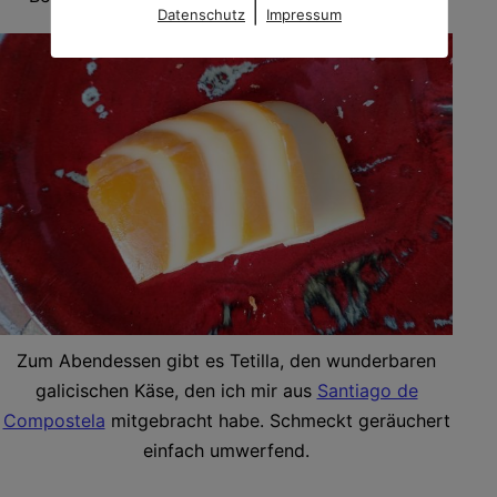
|
Datenschutz
Impressum
Zum Abendessen gibt es Tetilla, den wunderbaren
galicischen Käse, den ich mir aus
Santiago de
Compostela
mitgebracht habe. Schmeckt geräuchert
einfach umwerfend.